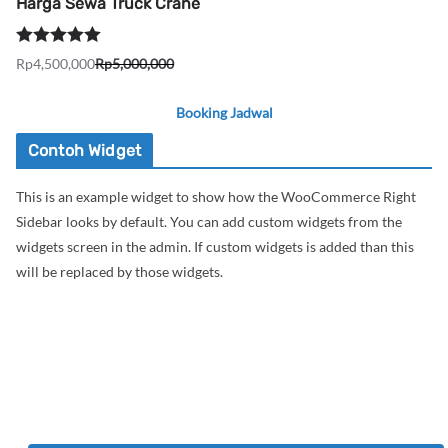
Harga Sewa Truck Crane
Dinilai
5.00
Rp
4,500,000
Rp
5,000,000
Harga
Harga
dari 5
aslinya
saat
Booking Jadwal
adalah:
ini
Rp5,000,000.
adalah:
Contoh Widget
Rp4,500,000.
This is an example widget to show how the WooCommerce Right
Sidebar looks by default. You can add custom widgets from the
widgets screen in the admin. If custom widgets is added than this
will be replaced by those widgets.