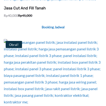
Jasa Cut And Fill Tanah
Rp
40,000
Rp
45,000
Harga
Harga
aslinya
saat
Booking Jadwal
adalah:
ini
Rp45,000.
adalah:
Rp40,000.
Obral!