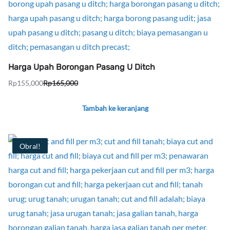
Harga Upah Borongan Pasang U Ditch
Rp
155,000
Rp
165,000
Harga
Harga
aslinya
saat
Tambah ke keranjang
adalah:
ini
Rp165,000.
adalah:
Rp155,000.
Obral!