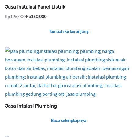
Jasa Instalasi Panel Listrik
Rp
125,000
Rp
150,000
Harga
Harga
aslinya
saat
Tambah ke keranjang
adalah:
ini
Rp150,000.
adalah:
Rp125,000.
Jasa Intalasi Plumbing
Baca selengkapnya