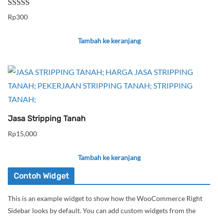
Dinilai
5.00
Rp
300
dari 5
Tambah ke keranjang
Jasa Stripping Tanah
Rp
15,000
Tambah ke keranjang
Contoh Widget
This is an example widget to show how the WooCommerce Right
Sidebar looks by default. You can add custom widgets from the