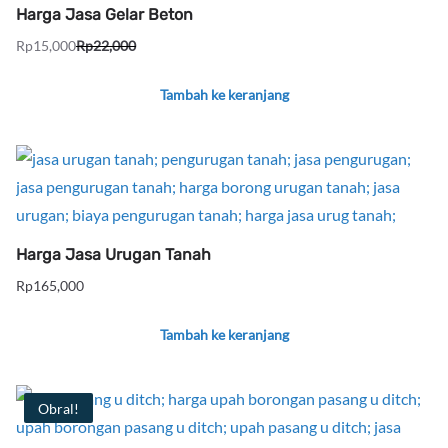
Harga Jasa Gelar Beton
Rp
15,000
Rp
22,000
Harga
Harga
aslinya
saat
Tambah ke keranjang
adalah:
ini
Rp22,000.
adalah:
Rp15,000.
Harga Jasa Urugan Tanah
Rp
165,000
Tambah ke keranjang
Obral!