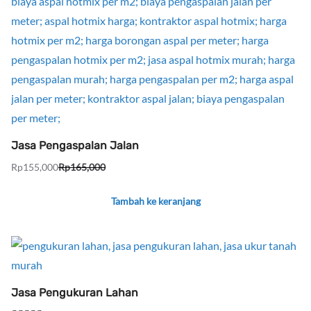
Jasa Pengaspalan Jalan
Rp
155,000
Rp
165,000
Harga
Harga
aslinya
saat
Tambah ke keranjang
adalah:
ini
Rp165,000.
adalah:
Rp155,000.
Jasa Pengukuran Lahan