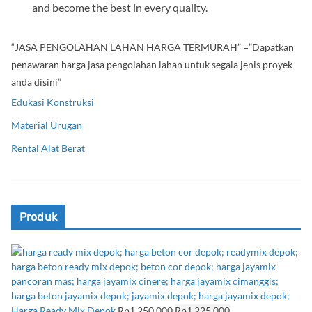
and become the best in every quality.
“JASA PENGOLAHAN LAHAN HARGA TERMURAH” =”Dapatkan
penawaran harga jasa pengolahan lahan untuk segala jenis proyek
anda disini”
Edukasi Konstruksi
Material Urugan
Rental Alat Berat
Produk
H
H
Harga Ready Mix Depok
Rp
1,250,000
Rp
1,225,000