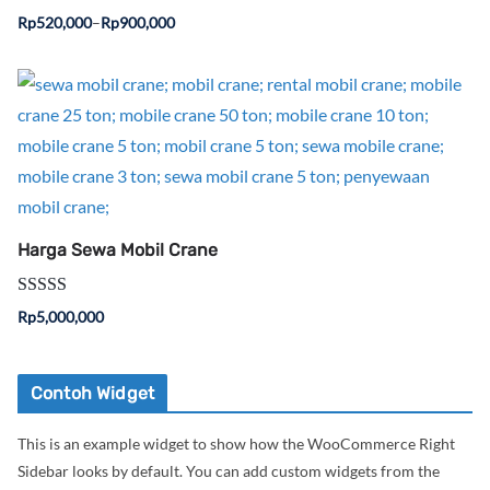
Dinilai
5.00
Rp
520,000
–
Rp
900,000
dari 5
Harga Sewa Mobil Crane
Dinilai
5.00
Rp
5,000,000
dari 5
Contoh Widget
This is an example widget to show how the WooCommerce Right
Sidebar looks by default. You can add custom widgets from the