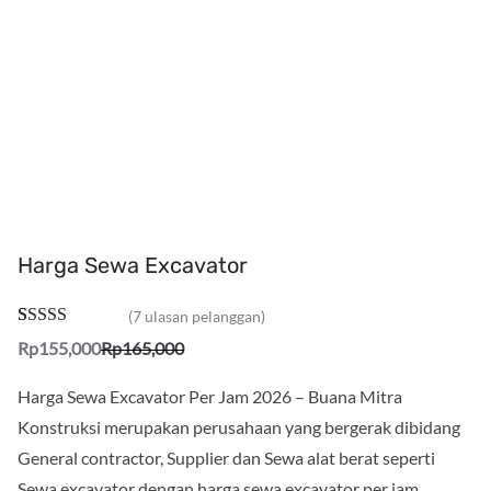
Harga Sewa Excavator
(
7
ulasan pelanggan)
Peringkat
7
Rp
155,000
Rp
165,000
5.00
dari 5
Harga Sewa Excavator Per Jam 2026 – Buana Mitra
berdasarkan
penilaian
Konstruksi merupakan perusahaan yang bergerak dibidang
pelanggan
General contractor, Supplier dan Sewa alat berat seperti
Sewa excavator dengan harga sewa excavator per jam.