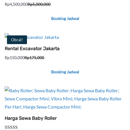
Dinilai
5.00
Rp
4,500,000
Rp
5,000,000
dari 5
Booking Jadwal
Obral!
Rental Excavator Jakarta
Rp
150,000
Rp
175,000
Booking Jadwal
Harga Sewa Baby Roller