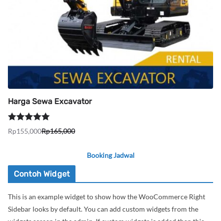
Harga Sewa Excavator
Dinilai
5.00
Rp
155,000
Rp
165,000
Harga
Harga
dari 5
aslinya
saat
Booking Jadwal
adalah:
ini
Rp165,000.
adalah:
Contoh Widget
Rp155,000.
This is an example widget to show how the WooCommerce Right
Sidebar looks by default. You can add custom widgets from the