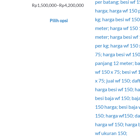
Rp
1,500,000
–
Rp
4,200,000
Rentang
harga:
Pilih opsi
Rp1,500,000
Produk
hingga
ini
Rp4,200,000
memiliki
beberapa
varian.
Pilihan
ini
dapat
diambil
di
halaman
produk