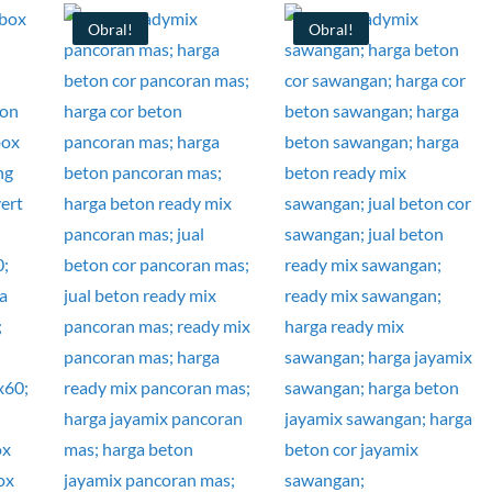
Obral!
Obral!