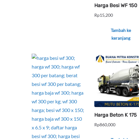
Harga Besi WF 150
Rp
15,200
Tambah ke
keranjang
Harga Beton K 175
Rp
860,000