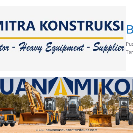
Pus
Ter