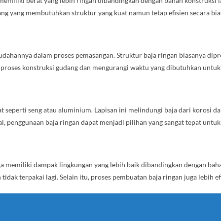
memiliki berat yang lebih ringan dibandingkan dengan bahan konstruksi l
ng yang membutuhkan struktur yang kuat namun tetap efisien secara bia
udahannya dalam proses pemasangan. Struktur baja ringan biasanya dipr
 proses konstruksi gudang dan mengurangi waktu yang dibutuhkan untuk
at seperti seng atau aluminium. Lapisan ini melindungi baja dari koro
al, penggunaan baja ringan dapat menjadi pilihan yang sangat tepat unt
a memiliki dampak lingkungan yang lebih baik dibandingkan dengan baha
idak terpakai lagi. Selain itu, proses pembuatan baja ringan juga lebih