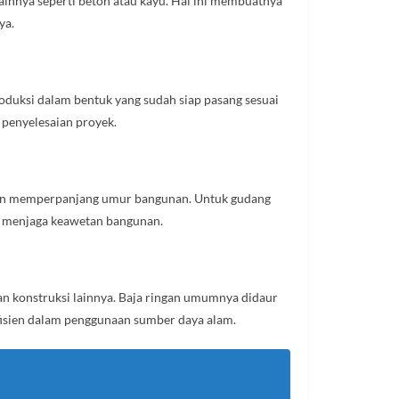
ainnya seperti beton atau kayu. Hal ini membuatnya
ya.
oduksi dalam bentuk yang sudah siap pasang sesuai
 penyelesaian proyek.
si dan memperpanjang umur bangunan. Untuk gudang
uk menjaga keawetan bangunan.
n konstruksi lainnya. Baja ringan umumnya didaur
 efisien dalam penggunaan sumber daya alam.