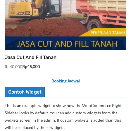
Jasa Cut And Fill Tanah
Rp
40,000
Rp
45,000
Harga
Harga
aslinya
saat
Booking Jadwal
adalah:
ini
Rp45,000.
adalah:
Contoh Widget
Rp40,000.
This is an example widget to show how the WooCommerce Right
Sidebar looks by default. You can add custom widgets from the
widgets screen in the admin. If custom widgets is added than this
will be replaced by those widgets.