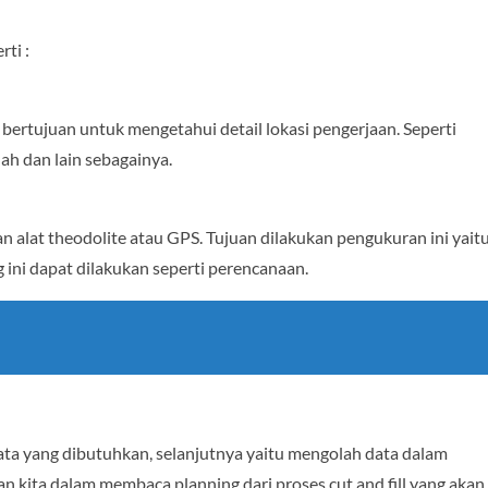
rti :
 bertujuan untuk mengetahui detail lokasi pengerjaan. Seperti
nah dan lain sebagainya.
 alat theodolite atau GPS. Tujuan dilakukan pengukuran ini yait
 ini dapat dilakukan seperti perencanaan.
data yang dibutuhkan, selanjutnya yaitu mengolah data dalam
 kita dalam membaca planning dari proses cut and fill yang akan