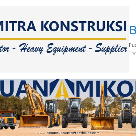
Pus
Ter