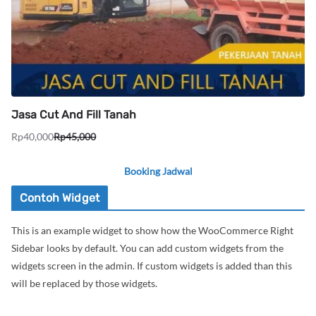
Jasa Cut And Fill Tanah
Rp
40,000
Rp
45,000
Harga
Harga
aslinya
saat
Booking Jadwal
adalah:
ini
Rp45,000.
adalah:
Contoh Widget
Rp40,000.
This is an example widget to show how the WooCommerce Right
Sidebar looks by default. You can add custom widgets from the
widgets screen in the admin. If custom widgets is added than this
will be replaced by those widgets.