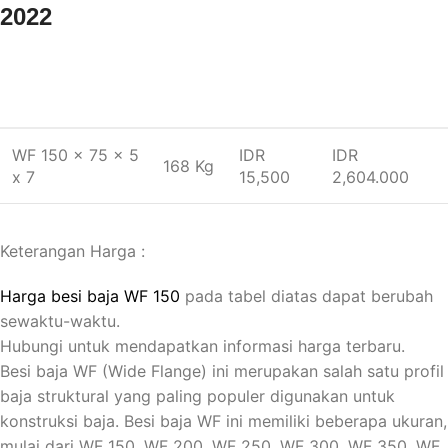
2022
UKURAN BESI
HARGA
HARGA
BERAT
WF
(KG)
(BATANG)
WF 150 x 75 x 5
IDR
IDR
168 Kg
x 7
15,500
2,604.000
Keterangan Harga :
Harga besi baja WF 150
pada tabel diatas dapat berubah
sewaktu-waktu.
Hubungi untuk mendapatkan informasi harga terbaru.
Besi baja WF (Wide Flange) ini merupakan salah satu profil
baja struktural yang paling populer digunakan untuk
konstruksi baja. Besi baja WF ini memiliki beberapa ukuran,
mulai dari WF 150, WF 200, WF 250, WF 300, WF 350, WF