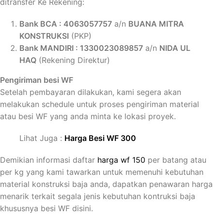
ditransfer Ke Rekening:
Bank BCA : 4063
057757
a/n
BUANA
MITRA
KONSTRUKSI
(PKP)
Bank MANDIRI : 1330023089857
a/n
NIDA UL
HAQ
(Rekening Direktur)
Pengiriman besi WF
Setelah pembayaran dilakukan, kami segera akan
melakukan schedule untuk proses pengiriman material
atau besi WF yang anda minta ke lokasi proyek.
Lihat Juga :
Harga Besi WF 300
Demikian informasi daftar
harga wf 150
per batang atau
per kg yang kami tawarkan untuk memenuhi kebutuhan
material konstruksi baja anda, dapatkan penawaran harga
menarik terkait segala jenis kebutuhan kontruksi baja
khususnya besi WF disini.