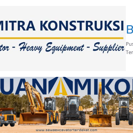
Pus
Ter