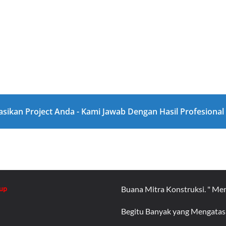
asikan Project Anda - Kami Jawab Dengan Hasil Profesiona
up
Buana Mitra Konstruksi. " Me
Begitu Banyak yang Mengat