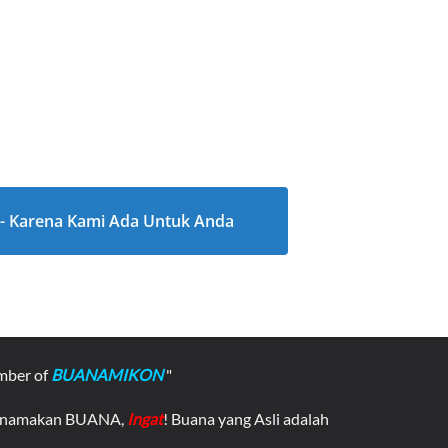
l - Karena Kami Ada Untuk Anda
mber of
BUANAMIKON
"
asnamakan BUANA,
Ingat
! Buana yang Asli adalah