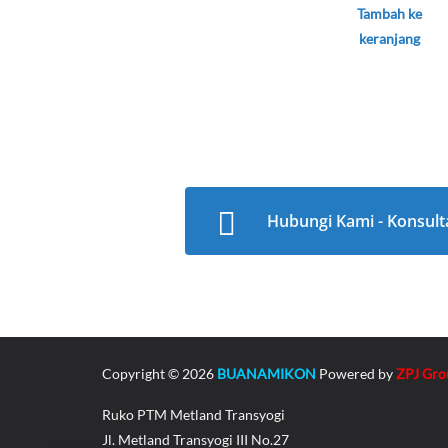
Tambah ke
keranjang
Hubungi Kami - Konsult
Copyright © 2026
BUANAMIKON
Powered by
ZPJ Gro
Ruko PTM Metland Transyogi
Jl. Metland Transyogi III No.27