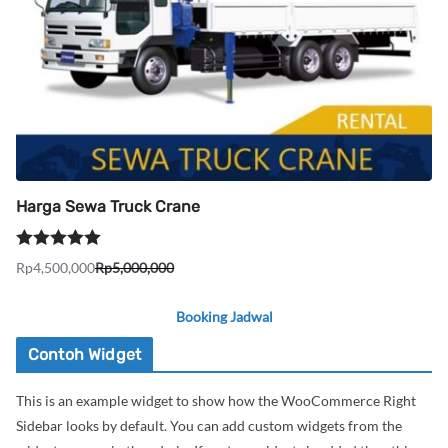
Harga Sewa Truck Crane
Dinilai
5.00
Rp
4,500,000
Rp
5,000,000
Harga
Harga
dari 5
aslinya
saat
Booking Jadwal
adalah:
ini
Rp5,000,000.
adalah:
Contoh Widget
Rp4,500,000.
This is an example widget to show how the WooCommerce Right
Sidebar looks by default. You can add custom widgets from the