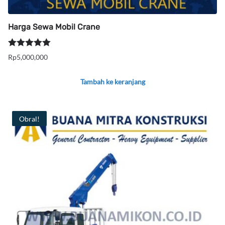
Harga Sewa Mobil Crane
Dinilai
5.00
Rp
5,000,000
dari 5
Tambah ke keranjang
Obral!