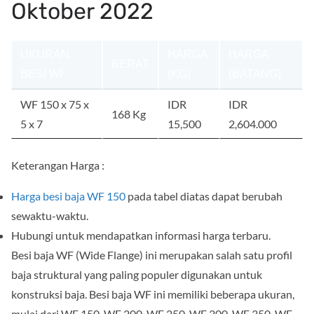
Oktober 2022
UKURAN
HARGA
HARGA
BERAT
BESI WF
(KG)
(BATANG)
WF 150 x 75 x
IDR
IDR
168 Kg
5 x 7
15,500
2,604.000
Keterangan Harga :
Harga besi baja WF 150
pada tabel diatas dapat berubah
sewaktu-waktu.
Hubungi untuk mendapatkan informasi harga terbaru.
Besi baja WF (Wide Flange) ini merupakan salah satu profil
baja struktural yang paling populer digunakan untuk
konstruksi baja. Besi baja WF ini memiliki beberapa ukuran,
mulai dari WF 150, WF 200, WF 250, WF 300, WF 350, WF