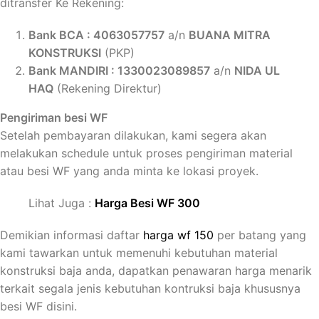
ditransfer Ke Rekening:
Bank BCA : 4063
057757
a/n
BUANA
MITRA
KONSTRUKSI
(PKP)
Bank MANDIRI : 1330023089857
a/n
NIDA UL
HAQ
(Rekening Direktur)
Pengiriman besi WF
Setelah pembayaran dilakukan, kami segera akan
melakukan schedule untuk proses pengiriman material
atau besi WF yang anda minta ke lokasi proyek.
Lihat Juga :
Harga Besi WF 300
Demikian informasi daftar
harga wf 150
per batang yang
kami tawarkan untuk memenuhi kebutuhan material
konstruksi baja anda, dapatkan penawaran harga menarik
terkait segala jenis kebutuhan kontruksi baja khususnya
besi WF disini.