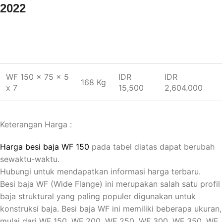
2022
UKURAN BESI
HARGA
HARGA
BERAT
WF
(KG)
(BATANG)
WF 150 x 75 x 5
IDR
IDR
168 Kg
x 7
15,500
2,604.000
Keterangan Harga :
Harga besi baja WF 150
pada tabel diatas dapat berubah
sewaktu-waktu.
Hubungi untuk mendapatkan informasi harga terbaru.
Besi baja WF (Wide Flange) ini merupakan salah satu profil
baja struktural yang paling populer digunakan untuk
konstruksi baja. Besi baja WF ini memiliki beberapa ukuran,
mulai dari WF 150, WF 200, WF 250, WF 300, WF 350, WF