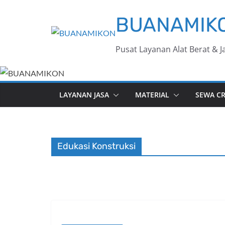
Skip
BUANAMIK
to
content
Pusat Layanan Alat Berat & Ja
LAYANAN JASA
MATERIAL
SEWA C
Edukasi Konstruksi