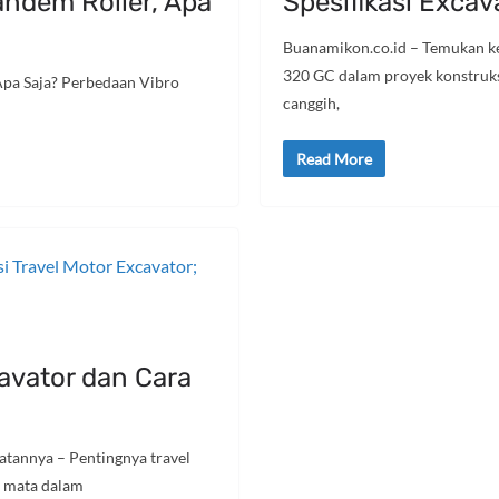
andem Roller, Apa
Spesifikasi Exca
Buanamikon.co.id – Temukan ke
320 GC dalam proyek konstruk
Apa Saja? Perbedaan Vibro
canggih,
i
Read More
avator dan Cara
atannya – Pentingnya travel
h mata dalam