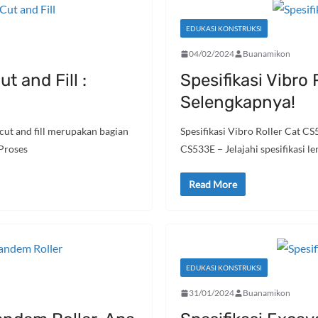
EDUKASI KONSTRUKSI
04/02/2024
Buanamikon
t and Fill :
Spesifikasi Vibro
Selengkapnya!
 cut and fill merupakan bagian
Spesifikasi Vibro Roller Cat CS
Proses
CS533E – Jelajahi spesifikasi l
Read More
EDUKASI KONSTRUKSI
31/01/2024
Buanamikon