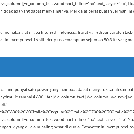
c_column][vc_column_text woodmart_inline=”no” text_larger=”no”]Tid
 tidak ada yang dapat menyainginya. Merk alat berat buatan Jerman ini 
 memakai alat ini, terhitung di Indonesia. Berat yang dipunyai oleh Lie
berat ini mempunyai 16 silinder plus kemampuan sejumlah 50,3 ltr yang 
nya mempunyai satu power yang membuat dapat mengeruk tanah sampai 1
k hydraulic sampai 4.600 liter.[/vc_column_text][/vc_column][/vc_row][
eft”
lic%2C300%2C300italic%2Cregular%2Citalic%2C700%2C700italic%2C90
_column][vc_column_text woodmart_inline=”no” text_larger=”no”]Nach,
pengeruk yang di-claim paling besar di dunia. Excavator ini mempunyai r