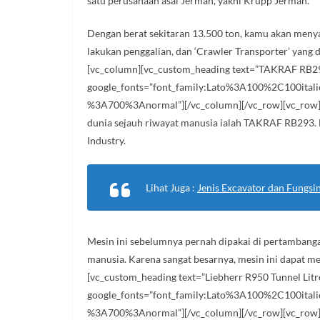
satu perusahaan asal Jerman, yakni Krupp Jerman.
Dengan berat sekitaran 13.500 ton, kamu akan menyak
lakukan penggalian, dan ‘Crawler Transporter’ yang 
[vc_column][vc_custom_heading text=”TAKRAF RB293″ 
google_fonts=”font_family:Lato%3A100%2C100ita
%3A700%3Anormal”][/vc_column][/vc_row][vc_row][vc
dunia sejauh riwayat manusia ialah TAKRAF RB293. E
Industry.
Lihat Juga :
Jenis Excavator dan Fungsi
Mesin ini sebelumnya pernah dipakai di pertambangan
manusia. Karena sangat besarnya, mesin ini dapat m
[vc_custom_heading text=”Liebherr R950 Tunnel Litron
google_fonts=”font_family:Lato%3A100%2C100ita
%3A700%3Anormal”][/vc_column][/vc_row][vc_row][vc