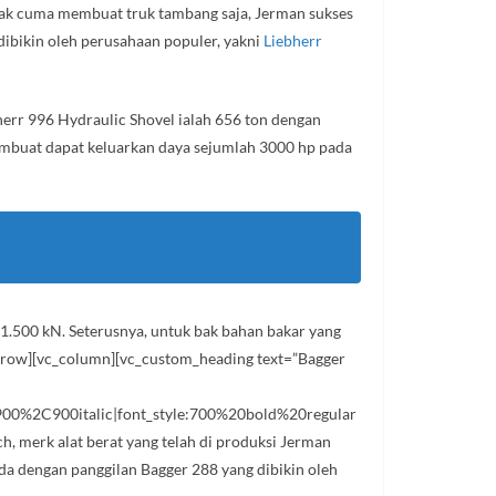
ak cuma membuat truk tambang saja, Jerman sukses
dibikin oleh perusahaan populer, yakni
Liebherr
bherr 996 Hydraulic Shovel ialah 656 ton dengan
membuat dapat keluarkan daya sejumlah 3000 hp pada
.500 kN. Seterusnya, untuk bak bahan bakar yang
vc_row][vc_column][vc_custom_heading text=”Bagger
0%2C900italic|font_style:700%20bold%20regular
 merk alat berat yang telah di produksi Jerman
oda dengan panggilan Bagger 288 yang dibikin oleh