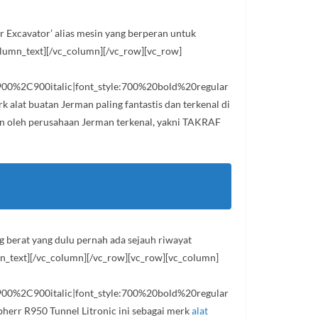
r Excavator’ alias mesin yang berperan untuk
column_text][/vc_column][/vc_row][vc_row]
0%2C900italic|font_style:700%20bold%20regular
lat buatan Jerman paling fantastis dan terkenal di
kin oleh perusahaan Jerman terkenal, yakni TAKRAF
g berat yang dulu pernah ada sejauh riwayat
mn_text][/vc_column][/vc_row][vc_row][vc_column]
0%2C900italic|font_style:700%20bold%20regular
err R950 Tunnel Litronic ini sebagai merk
alat