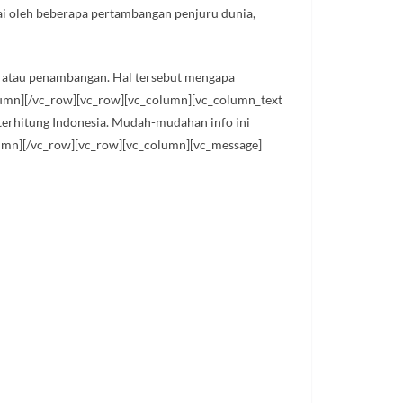
kai oleh beberapa pertambangan penjuru dunia,
si atau penambangan. Hal tersebut mengapa
olumn][/vc_row][vc_row][vc_column][vc_column_text
 terhitung Indonesia. Mudah-mudahan info ini
lumn][/vc_row][vc_row][vc_column][vc_message]