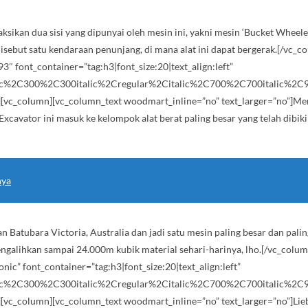
sikan dua sisi yang dipunyai oleh mesin ini, yakni mesin ‘Bucket Wheele
disebut satu kendaraan penunjang, di mana alat ini dapat bergerak.[/vc_
font_container=”tag:h3|font_size:20|text_align:left”
lic%2C300%2C300italic%2Cregular%2Citalic%2C700%2C700italic%2C90
_column][vc_column_text woodmart_inline=”no” text_larger=”no”]Merk a
xcavator ini masuk ke kelompok alat berat paling besar yang telah dibi
nya
 Batubara Victoria, Australia dan jadi satu mesin paling besar dan palin
engalihkan sampai 24.000m kubik material sehari-harinya, lho.[/vc_colu
ic” font_container=”tag:h3|font_size:20|text_align:left”
lic%2C300%2C300italic%2Cregular%2Citalic%2C700%2C700italic%2C90
_column][vc_column_text woodmart_inline=”no” text_larger=”no”]Liebh