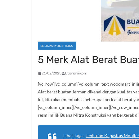
EDUKASI KONSTRUKSI
5 Merk Alat Berat Bua
21/02/2023
Buanamikon
[vc_row][vc_column][vc_column_text woodmart_inline
Alat berat buatan Jerman dikenal dengan kualitas y
ini, kita akan membahas beberapa merk alat berat ya
[vc_column_inner][/vc_column_inner][/vc_row_inner]
resmi milik Buana Mitra Konstruksi yang bergerak di
Lihat Juga :
Jenis dan Kapasitas Mobile