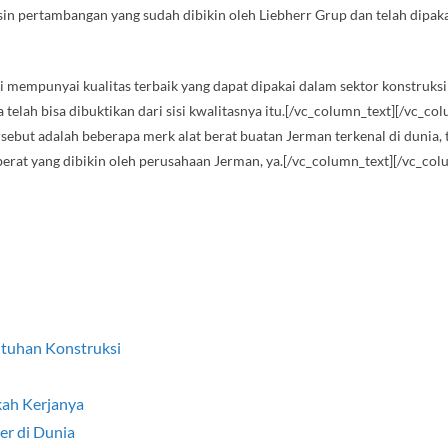
mesin pertambangan yang sudah dibikin oleh Liebherr Grup dan telah dipa
ni mempunyai kualitas terbaik yang dapat dipakai dalam sektor konstruk
elah bisa dibuktikan dari sisi kwalitasnya itu.[/vc_column_text][/vc_c
sebut adalah beberapa merk alat berat buatan Jerman terkenal di dunia,
rat yang dibikin oleh perusahaan Jerman, ya.[/vc_column_text][/vc_co
utuhan Konstruksi
kah Kerjanya
er di Dunia