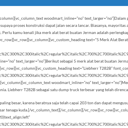
_column][vc_column_text woodmart_inline=”no” text_larger=”no”]Dalam
 supaya proses konstruksi dapat jalan secara lancar. Biasanya, mayorita
k. Perlu kamu kenali jika merk alat berat buatan Jerman adalah perlengka
[/vc_row][vc_row][vc_column][vc_custom_heading text=”5 Merk Alat Berat
lic%2C300%2C300italic%2Cregular%2Citalic%2C700%2C700italic%2C90
no” text_larger=”no”]Berikut sebagai 5 merk alat berat buatan Jerman 
[vc_row][vc_column][vc_custom_heading text=”Liebherr T282B” font_conta
lic%2C300%2C300italic%2Cregular%2Citalic%2C700%2C700italic%2C90
_column][vc_column_text woodmart_inline=”no” text_larger=”no”]Merk 
unia. Liebherr T282B sebagai satu dump truck terbesar yang telah diren
g paling besar, karena beratnya saja telah capai 203 ton dan dapat mengusu
ebesar tenaga kuda.[/vc_column_text][/vc_column][/vc_row][vc_row][vc_c
0|text_align:left”
lic%2C300%2C300italic%2Cregular%2Citalic%2C700%2C700italic%2C90