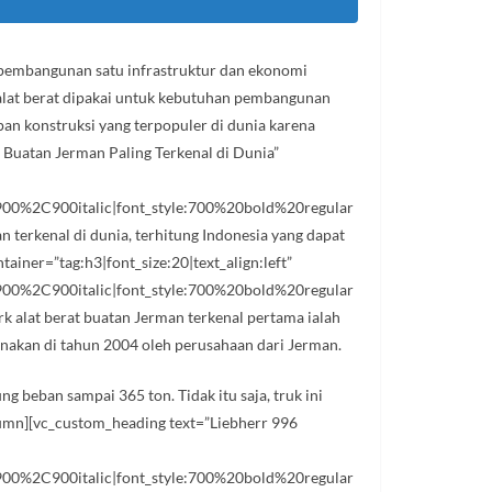
 pembangunan satu infrastruktur dan ekonomi
s alat berat dipakai untuk kebutuhan pembangunan
pan konstruksi yang terpopuler di dunia karena
 Buatan Jerman Paling Terkenal di Dunia”
0%2C900italic|font_style:700%20bold%20regular
terkenal di dunia, terhitung Indonesia yang dapat
iner=”tag:h3|font_size:20|text_align:left”
0%2C900italic|font_style:700%20bold%20regular
alat berat buatan Jerman terkenal pertama ialah
canakan di tahun 2004 oleh perusahaan dari Jerman.
ng beban sampai 365 ton. Tidak itu saja, truk ini
olumn][vc_custom_heading text=”Liebherr 996
0%2C900italic|font_style:700%20bold%20regular