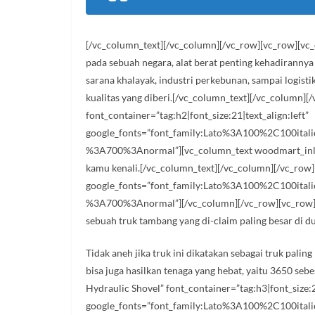
[/vc_column_text][/vc_column][/vc_row][vc_row][vc
pada sebuah negara, alat berat penting kehadirannya
sarana khalayak, industri perkebunan, sampai logisti
kualitas yang diberi.[/vc_column_text][/vc_column]
font_container=”tag:h2|font_size:21|text_align:left”
google_fonts=”font_family:Lato%3A100%2C100ita
%3A700%3Anormal”][vc_column_text woodmart_inline=”
kamu kenali.[/vc_column_text][/vc_column][/vc_row]
google_fonts=”font_family:Lato%3A100%2C100ita
%3A700%3Anormal”][/vc_column][/vc_row][vc_row][vc
sebuah truk tambang yang di-claim paling besar di d
Tidak aneh jika truk ini dikatakan sebagai truk palin
bisa juga hasilkan tenaga yang hebat, yaitu 3650 s
Hydraulic Shovel” font_container=”tag:h3|font_size:2
google_fonts=”font_family:Lato%3A100%2C100ita