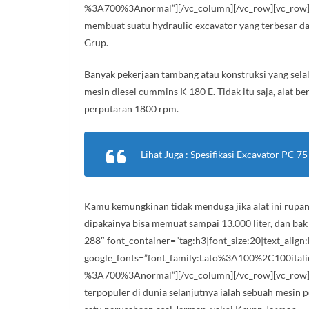
%3A700%3Anormal”][/vc_column][/vc_row][vc_row][v
membuat suatu hydraulic excavator yang terbesar dan
Grup.
Banyak pekerjaan tambang atau konstruksi yang selalu
mesin diesel cummins K 180 E. Tidak itu saja, alat 
perputaran 1800 rpm.
Lihat Juga :
Spesifikasi Excavator PC 75
Kamu kemungkinan tidak menduga jika alat ini rupa
dipakainya bisa memuat sampai 13.000 liter, dan ba
288″ font_container=”tag:h3|font_size:20|text_align:l
google_fonts=”font_family:Lato%3A100%2C100ita
%3A700%3Anormal”][/vc_column][/vc_row][vc_row][vc
terpopuler di dunia selanjutnya ialah sebuah mesin 