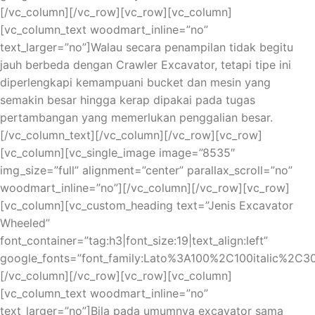
популярные азартные игры. В Starda Казино вы найдете
[/vc_column][/vc_row][vc_row][vc_column]
широкий выбор столов с различными ставками, что
[vc_column_text woodmart_inline=”no”
позволит вам выбрать подходящий уровень для игры.
text_larger=”no”]Walau secara penampilan tidak begitu
Независимо от вашего опыта, вам будет полезно
jauh berbeda dengan Crawler Excavator, tetapi tipe ini
ознакомиться с нашими советами и стратегиями,
diperlengkapi kemampuani bucket dan mesin yang
которые помогут вам повысить свои шансы на
semakin besar hingga kerap dipakai pada tugas
выигрыш.
pertambangan yang memerlukan penggalian besar.
[/vc_column_text][/vc_column][/vc_row][vc_row]
Для игры в Блэкджек важно знать правила и основные
[vc_column][vc_single_image image=”8535″
стратегии. В нашем описании вы найдете подробное
img_size=”full” alignment=”center” parallax_scroll=”no”
объяснение правил игры и основных действий,
woodmart_inline=”no”][/vc_column][/vc_row][vc_row]
которые вы можете предпринять в каждой ситуации.
[vc_column][vc_custom_heading text=”Jenis Excavator
Мы также поделимся с вами эффективными
Wheeled”
стратегиями, которые помогут вам принимать
font_container=”tag:h3|font_size:19|text_align:left”
правильные решения и увеличить свои шансы на
google_fonts=”font_family:Lato%3A100%2C100italic%2C
победу. Не забывайте, что в Блэкджеке важно уметь
[/vc_column][/vc_row][vc_row][vc_column]
контролировать свои эмоции и умело распределять
[vc_column_text woodmart_inline=”no”
свои ставки, чтобы долгосрочно оставаться в
text_larger=”no”]Bila pada umumnya excavator sama
выигрыше.