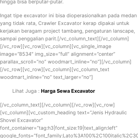
hingga bisa berputar-putar.
Вы когда-нибудь задумывались, почему некоторые
игроки в казино всегда выигрывают, а другие
Ingat tipe excavator ini bisa dioperasionalkan pada medan
постоянно проигрывают? Что делает их такими
yang tidak rata, Crawler Excavator kerap dipakai untuk
успешными? Может быть, они знают что-то, чего нам
kerjakan beragam project tambang, pengaturan lanscape,
неизвестно? Мы приглашаем вас в захватывающий мир
sampai penggalian parit.[/vc_column_text][/vc_column]
казино Starda, где вы сможете научиться стратегиям,
[/vc_row][vc_row][vc_column][vc_single_image
которые помогут вам повысить свои шансы на победу.
image=”8534″ img_size=”full” alignment=”center”
Готовы ли вы принять вызов и стать настоящим
parallax_scroll=”no” woodmart_inline=”no”][/vc_column]
профессионалом в игре?
[/vc_row][vc_row][vc_column][vc_column_text
woodmart_inline=”no” text_larger=”no”]
Стратегии игры в блэкджек и
рулетку: как повысить свои шансы
Lihat Juga :
Harga Sewa Excavator
на победу
[/vc_column_text][/vc_column][/vc_row][vc_row]
[vc_column][vc_custom_heading text=”Jenis Hydraulic
Учимся Выигрывать в Блэкджек и Рулетку в Starda
Shovel Excavator”
Казино для Россиян – это подробное
описание
,
font_container=”tag:h3|font_size:19|text_align:left”
которое поможет вам стать успешным игроком в эти
google_fonts=”font_family:Lato%3A100%2C100italic%2C