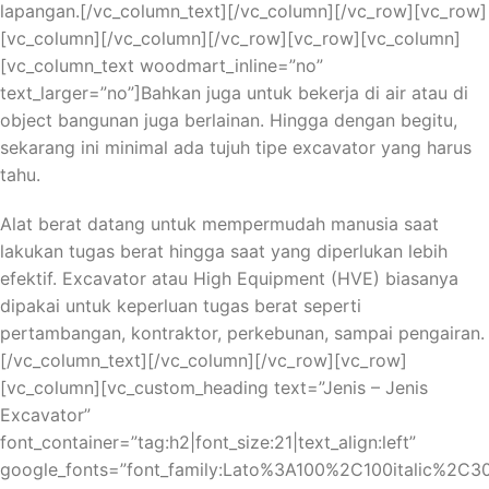
lapangan.[/vc_column_text][/vc_column][/vc_row][vc_row]
[vc_column][/vc_column][/vc_row][vc_row][vc_column]
[vc_column_text woodmart_inline=”no”
text_larger=”no”]Bahkan juga untuk bekerja di air atau di
object bangunan juga berlainan. Hingga dengan begitu,
sekarang ini minimal ada tujuh tipe excavator yang harus
tahu.
Alat berat datang untuk mempermudah manusia saat
lakukan tugas berat hingga saat yang diperlukan lebih
efektif. Excavator atau High Equipment (HVE) biasanya
dipakai untuk keperluan tugas berat seperti
pertambangan, kontraktor, perkebunan, sampai pengairan.
[/vc_column_text][/vc_column][/vc_row][vc_row]
[vc_column][vc_custom_heading text=”Jenis – Jenis
Excavator”
font_container=”tag:h2|font_size:21|text_align:left”
google_fonts=”font_family:Lato%3A100%2C100italic%2C