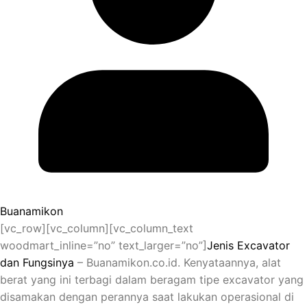
Buanamikon
[vc_row][vc_column][vc_column_text
woodmart_inline=”no” text_larger=”no”]
Jenis Excavator
dan Fungsinya
– Buanamikon.co.id. Kenyataannya, alat
berat yang ini terbagi dalam beragam tipe excavator yang
disamakan dengan perannya saat lakukan operasional di