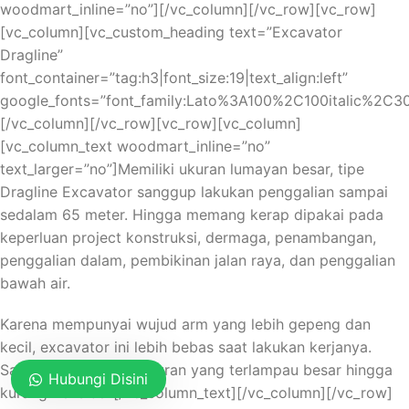
woodmart_inline=”no”][/vc_column][/vc_row][vc_row]
стать профессионалом в азартных играх. Участвуя в
[vc_column][vc_custom_heading text=”Excavator
наших играх, вы сможете развить свои навыки и
Dragline”
стратегии, чтобы увеличить свои шансы на победу.
font_container=”tag:h3|font_size:19|text_align:left”
google_fonts=”font_family:Lato%3A100%2C100italic%2C
В Блэкджеке и Рулетке важно иметь хорошее
[/vc_column][/vc_row][vc_row][vc_column]
понимание правил и стратегий игры. В Starda Казино
[vc_column_text woodmart_inline=”no”
для Россиян вы найдете подробные инструкции и
text_larger=”no”]Memiliki ukuran lumayan besar, tipe
руководства, которые помогут вам освоить все
Dragline Excavator sanggup lakukan penggalian sampai
тонкости этих игр. Наша команда профессионалов
sedalam 65 meter. Hingga memang kerap dipakai pada
также предоставляет консультации и советы, чтобы
keperluan project konstruksi, dermaga, penambangan,
помочь вам повысить свои навыки и повысить свои
penggalian dalam, pembikinan jalan raya, dan penggalian
шансы на успех. Не упустите возможность стать
bawah air.
лучшим в Блэкджеке и Рулетке вместе с Starda Казино
для Россиян!
Karena mempunyai wujud arm yang lebih gepeng dan
kecil, excavator ini lebih bebas saat lakukan kerjanya.
Управление банкроллом: как
Sayang mempunyai ukuran yang terlampau besar hingga
Hubungi Disini
эффективно распоряжаться
kurang fleksibel.[/vc_column_text][/vc_column][/vc_row]