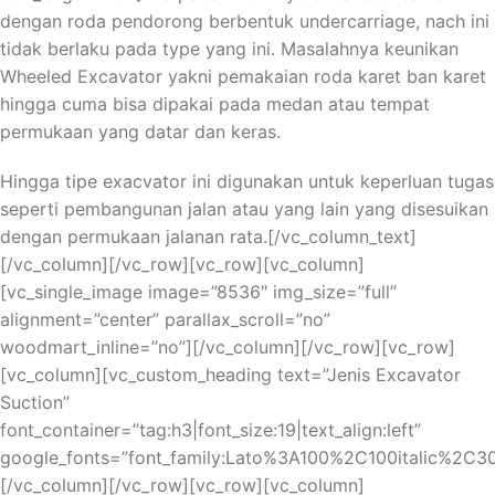
dengan roda pendorong berbentuk undercarriage, nach ini
В рулетке также существуют стратегии, которые
tidak berlaku pada type yang ini. Masalahnya keunikan
могут помочь вам увеличить свои выигрыши. В нашем
Wheeled Excavator yakni pemakaian roda karet ban karet
описании вы найдете объяснение различных типов
hingga cuma bisa dipakai pada medan atau tempat
ставок и их вероятностей выпадения, а также советы
permukaan yang datar dan keras.
по выбору наиболее выгодных ставок. Мы также
Hingga tipe exacvator ini digunakan untuk keperluan tugas
расскажем вам о различных системах ставок, которые
seperti pembangunan jalan atau yang lain yang disesuikan
могут помочь вам увеличить свои шансы на победу.
dengan permukaan jalanan rata.[/vc_column_text]
Однако, не забывайте, что рулетка – игра случая, и
[/vc_column][/vc_row][vc_row][vc_column]
никакая стратегия не гарантирует 100% выигрыша.
[vc_single_image image=”8536″ img_size=”full”
Важно играть ответственно и уметь остановиться
alignment=”center” parallax_scroll=”no”
вовремя.
woodmart_inline=”no”][/vc_column][/vc_row][vc_row]
[vc_column][vc_custom_heading text=”Jenis Excavator
Основные правила и особенности
Suction”
игры в блэкджек и рулетку в Starda
font_container=”tag:h3|font_size:19|text_align:left”
Казино
google_fonts=”font_family:Lato%3A100%2C100italic%2C
[/vc_column][/vc_row][vc_row][vc_column]