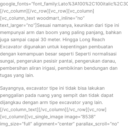
Starda Казино для Россиян также предлагает
google_fonts=”font_family:Lato%3A100%2C100italic%2C
различные бонусы и акции, которые помогут вам
[/vc_column][/vc_row][vc_row][vc_column]
увеличить свои выигрыши. Вы сможете получить
[vc_column_text woodmart_inline=”no”
бонусы за регистрацию, первый депозит и участие в
text_larger=”no”]Sesuai namanya, keunikan dari tipe ini
акциях. Это отличная возможность получить
mempunyai arm dan boom yang paling panjang, bahkan
дополнительные средства для игры и повысить свои
juga sampai capai 30 meter. Hingga Long Reach
шансы на выигрыш. Не упустите свой шанс научиться
Excavator digunakan untuk kepentingan pembuatan
выигрывать в блэкджек и рулетку в Starda Казино для
dengan kemampuan besar seperti Seperti normalisasi
Россиян и испытать настоящий азарт игры в казино.
sungai, pengerukan pesisir pantai, pengerukan danau,
pembersihan aliran irigasi, pembikinan bendungan dan
Использование математических
tugas yang lain.
подходов в игре: как вычислить
Sayangnya, excavator tipe ini tidak bisa lakukan
вероятность выигрыша
penggalian pada ruang yang sempit dan tidak dapat
dijangkau dengan arm tipe excavator yang lain.
В Starda Казино для Россиян вы имеете уникальную
[/vc_column_text][/vc_column][/vc_row][vc_row]
возможность научиться выигрывать в Блэкджек и
[vc_column][vc_single_image image=”8538″
Рулетку. Наше казино предлагает широкий выбор игр и
img_size=”full” alignment=”center” parallax_scroll=”no”
великолепные возможности для тех, кто стремится