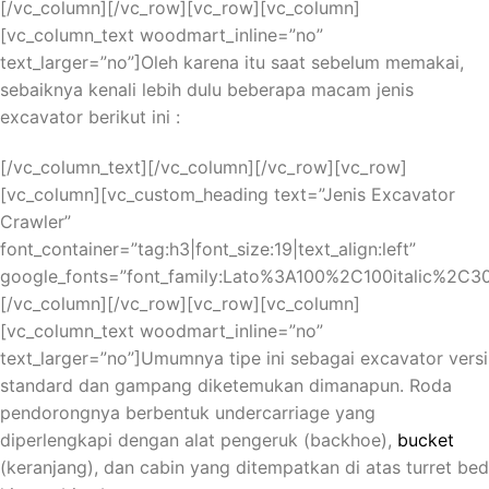
[/vc_column][/vc_row][vc_row][vc_column]
[vc_column_text woodmart_inline=”no”
text_larger=”no”]Oleh karena itu saat sebelum memakai,
sebaiknya kenali lebih dulu beberapa macam jenis
excavator berikut ini :
[/vc_column_text][/vc_column][/vc_row][vc_row]
Учимся Выигрывать в
[vc_column][vc_custom_heading text=”Jenis Excavator
Блэкджек и Рулетку в Starda
Crawler”
font_container=”tag:h3|font_size:19|text_align:left”
Казино для Россиян
google_fonts=”font_family:Lato%3A100%2C100italic%2C
[/vc_column][/vc_row][vc_row][vc_column]
Игра в казино – это увлекательное занятие, которое
[vc_column_text woodmart_inline=”no”
привлекает множество людей в России. Но как
text_larger=”no”]Umumnya tipe ini sebagai excavator versi
научиться выигрывать в блэкджек и рулетку? В этой
standard dan gampang diketemukan dimanapun. Roda
статье мы расскажем вам о лучших стратегиях и
pendorongnya berbentuk undercarriage yang
советах, которые помогут вам увеличить свои шансы
diperlengkapi dengan alat pengeruk (backhoe),
bucket
на успех в казино Starda.
(keranjang), dan cabin yang ditempatkan di atas turret bed