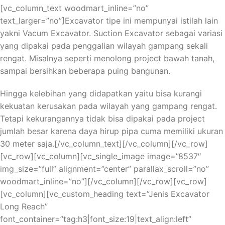
Старда Казино – это идеальное место для российских
[vc_column_text woodmart_inline=”no”
игроков, желающих научиться выигрывать в блэкджек
text_larger=”no”]Excavator tipe ini mempunyai istilah lain
и рулетку. Казино предлагает широкий выбор игр и
yakni Vacum Excavator. Suction Excavator sebagai variasi
возможность играть с настоящими дилерами,
yang dipakai pada penggalian wilayah gampang sekali
создавая атмосферу настоящего казино. В Starda
rengat. Misalnya seperti menolong project bawah tanah,
Казино для Россиян вы сможете насладиться
sampai bersihkan beberapa puing bangunan.
увлекательными играми, включая блэкджек и рулетку,
и при этом повысить свои шансы на выигрыш.
Hingga kelebihan yang didapatkan yaitu bisa kurangi
kekuatan kerusakan pada wilayah yang gampang rengat.
Учиться выигрывать в блэкджек и рулетку в Starda
Tetapi kekurangannya tidak bisa dipakai pada project
Казино для Россиян легко и увлекательно. Казино
jumlah besar karena daya hirup pipa cuma memiliki ukuran
предлагает различные варианты этих игр, а также
30 meter saja.[/vc_column_text][/vc_column][/vc_row]
разнообразные стратегии, которые помогут вам
[vc_row][vc_column][vc_single_image image=”8537″
повысить свои навыки и шансы на успех. Благодаря
img_size=”full” alignment=”center” parallax_scroll=”no”
наличию настоящих дилеров, вы сможете
woodmart_inline=”no”][/vc_column][/vc_row][vc_row]
почувствовать себя в настоящем казино и научиться
[vc_column][vc_custom_heading text=”Jenis Excavator
принимать правильные решения во время игры.
Long Reach”
font_container=”tag:h3|font_size:19|text_align:left”