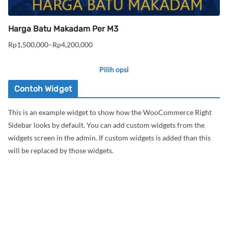
Harga Batu Makadam Per M3
Rp
1,500,000
–
Rp
4,200,000
Rentang
harga:
Pilih opsi
Rp1,500,000
Produk
hingga
Contoh Widget
ini
Rp4,200,000
This is an example widget to show how the WooCommerce Right
memiliki
Sidebar looks by default. You can add custom widgets from the
beberapa
widgets screen in the admin. If custom widgets is added than this
varian.
will be replaced by those widgets.
Pilihan
ini
dapat
diambil
di