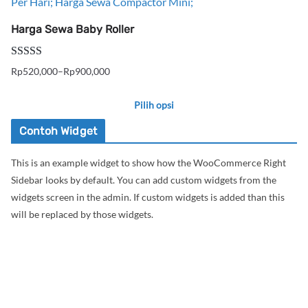
Harga Sewa Baby Roller
Dinilai
5.00
Rp
520,000
–
Rp
900,000
Rentang
dari 5
harga:
Pilih opsi
Rp520,000
Produk
hingga
Contoh Widget
ini
Rp900,000
This is an example widget to show how the WooCommerce Right
memiliki
Sidebar looks by default. You can add custom widgets from the
beberapa
widgets screen in the admin. If custom widgets is added than this
varian.
will be replaced by those widgets.
Pilihan
ini
dapat
diambil
di