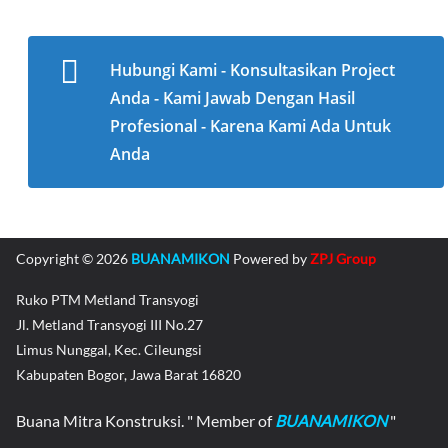
halaman
produk
Hubungi Kami - Konsultasikan Project
Anda - Kami Jawab Dengan Hasil
Profesional - Karena Kami Ada Untuk
Anda
Copyright © 2026
BUANAMIKON
Powered by
ZPJ Group
Ruko PTM Metland Transyogi
Jl. Metland Transyogi III No.27
Limus Nunggal, Kec. Cileungsi
Kabupaten Bogor, Jawa Barat 16820
Buana Mitra Konstruksi. " Member of
BUANAMIKON
"