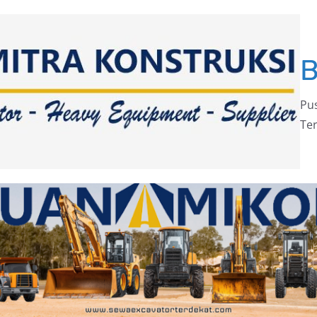
Pus
Ter