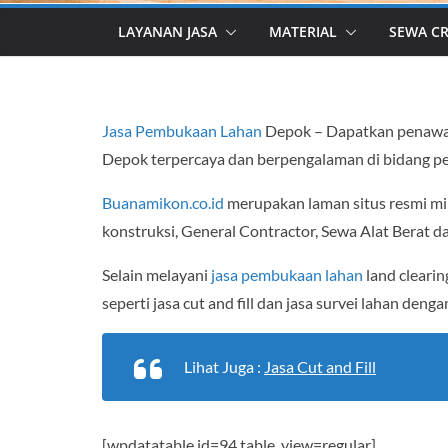
LAYANAN JASA
MATERIAL
SEWA C
Jasa Pembukaan Lahan
Depok – Dapatkan penawaran
Depok terpercaya dan berpengalaman di bidang pe
Buanamikon.co.id
merupakan laman situs resmi mi
konstruksi, General Contractor, Sewa Alat Berat d
Selain melayani
jasa pembukaan lahan
land cleari
seperti jasa cut and fill dan jasa survei lahan deng
Lihat Juga :
Jasa Cut and Fill
[wpdatatable id=94 table_view=regular]