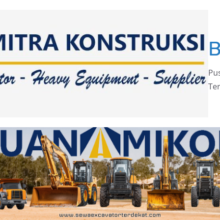
Pus
Ter